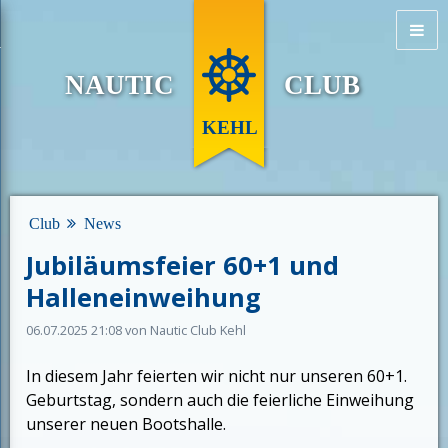
NAUTIC
CLUB
KEHL
Club
News
Jubiläumsfeier 60+1 und
Halleneinweihung
06.07.2025 21:08
von Nautic Club Kehl
In diesem Jahr feierten wir nicht nur unseren 60+1.
Geburtstag, sondern auch die feierliche Einweihung
unserer neuen Bootshalle.