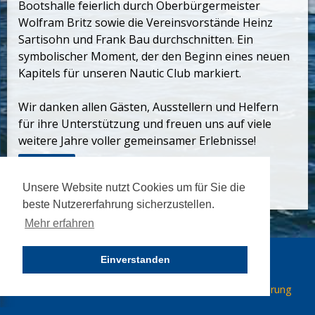
Bootshalle feierlich durch Oberbürgermeister
Wolfram Britz sowie die Vereinsvorstände Heinz
Sartisohn und Frank Bau durchschnitten. Ein
symbolischer Moment, der den Beginn eines neuen
Kapitels für unseren Nautic Club markiert.
Wir danken allen Gästen, Ausstellern und Helfern
für ihre Unterstützung und freuen uns auf viele
weitere Jahre voller gemeinsamer Erlebnisse!
Zurück
Unsere Website nutzt Cookies um für Sie die
beste Nutzererfahrung sicherzustellen.
Mehr erfahren
© 2026 Nautic Club Kehl. Alle Recht vorbehalten.
Einverstanden
Navigation
Impressum
Datenschutzerklärung
überspringen