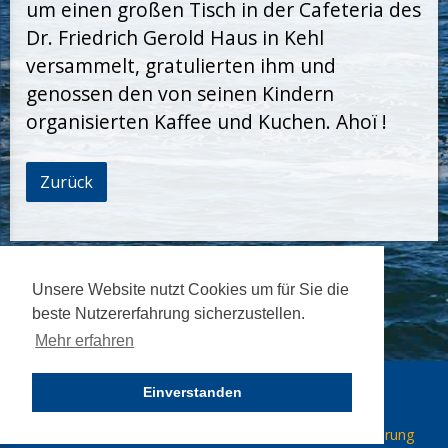
um einen großen Tisch in der Cafeteria des
Dr. Friedrich Gerold Haus in Kehl
versammelt, gratulierten ihm und
genossen den von seinen Kindern
organisierten Kaffee und Kuchen. Ahoï !
Zurück
Unsere Website nutzt Cookies um für Sie die
beste Nutzererfahrung sicherzustellen.
Mehr erfahren
© 2026 Nautic Club Kehl. Alle Recht vorbehalten.
Einverstanden
Navigation
Impressum
Datenschutzerklärung
überspringen